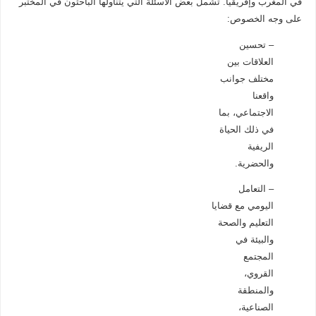
في المغرب وإفريقيا. تشمل بعض الأسئلة التي يتناولها الباحثون في المختبر
على وجه الخصوص:
– تحسين
العلاقات بين
مختلف جوانب
واقعنا
الاجتماعي، بما
في ذلك الحياة
الريفية
والحضرية.
– التعامل
اليومي مع قضايا
التعليم والصحة
والبيئة في
المجتمع
القروي،
والمنطقة
الصناعية،