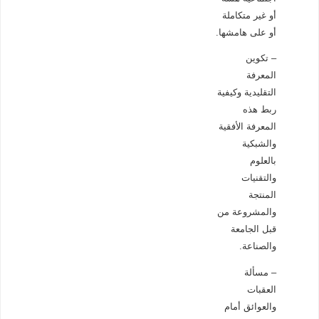
أو غير متكاملة
أو على هامشها.
– تكوين
المعرفة
التقليدية وكيفية
ربط هذه
المعرفة الأفقية
والشبكية
بالعلوم
والتقنيات
المنتجة
والمشروعة من
قبل الجامعة
والصناعة.
– مسألة
العقبات
والعوائق أمام