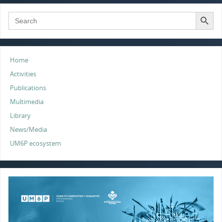
t
e
k
t
i
r
t
b
e
s
l
e
Search Button
Search
for:
e
o
d
A
r
o
I
p
k
n
p
Home
Activities
Publications
Multimedia
Library
News/Media
UM6P ecosystem