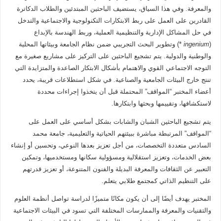
والمعرفة. وفي هذا السياق، يستضيف الباحثين المبتدئين والطلاب الدكاترة
القادرين على العمل على ربط الابتكارات التكنولوجية والاجتماعية والتدخل
في حل المشاكل الإدارية والتنظيمية العملية، وربط الهندسة بالإبداع
*) وتطوير البحث التجريبي ضمن نظام الجامعة وبيئاتها المحلية
ingenium
(
والوطنية والدولية. يتم تشجيع الباحثين على التركيز على مشاريع صغيرة مع
التوجه الاجتماعي القوي والاهتمام بأشكال الابتكار الصاعدة والمتزايدة التي
تنتج خارج البيئات الجامعية والصناعية. في شكل استطلاعات قريبة، يحدد
أعضاء المختبر “المواقف” المحتملة قبل أن يتخذوا إجراءات محددة
لاستكشافها، وتقييمها وبحثها وابتكارها.
يتم تشجيع الباحثين الشبان والشابات بشكل أساسي على العمل على
“المواقف” المرتبطة مباشرة ببيئتهم الحياتية والتعليمية، جامعة محمد
السادس متعددة التخصصات، من أجل تعزيز بعدها النوعي، وتحسين أو إنشاء
بعض الخدمات، وتعزيز استقلالية ومسؤولية سكانها ومستخدميها، وتمكين
التعبير عن الثقافات والمعرفة البديلة والفنون المتنوعة، أو تعزيز قدرتهم
على التنظيم الذاتي كمجتمع طلابي يتعلم.
المختبر يهدف أيضًا إلى أن يكون مكانًا متميزًا لدراسة تواصل أنظمة العلوم
والتقنيات والمعرفة والممارسات المختلفة التي تسود في البيئات الاجتماعية