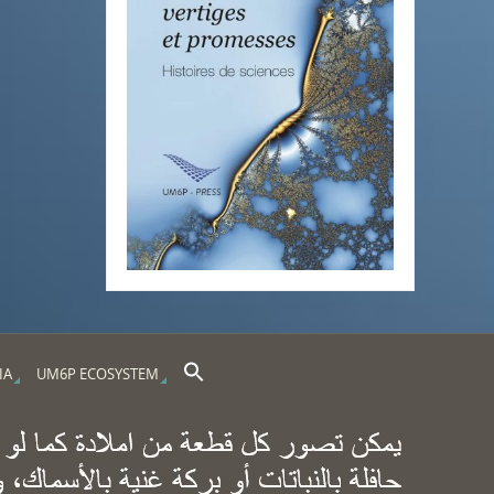
Search Button
Search for:
IA
UM6P ECOSYSTEM