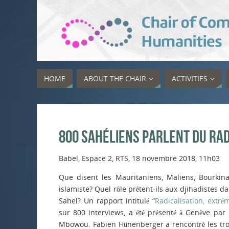
HOME
ABOUT THE CHAIR
ACTIVITIES
800 Sahéliens parlent du ra
Babel, Espace 2, RTS, 18 novembre 2018, 11h03
Que disent les Mauritaniens, Maliens, Bourkin
islamiste? Quel rôle prêtent-ils aux djihadistes da
Sahel? Un rapport intitulé “
Radicalisation, extré
sur 800 interviews, a été présenté à Genève pa
Mbowou. Fabien Hünenberger a rencontré les troi