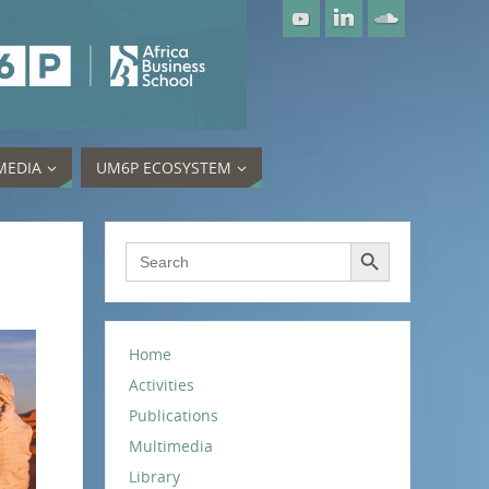
MEDIA
UM6P ECOSYSTEM
Search Button
Search
for:
Home
Activities
Publications
Multimedia
Library