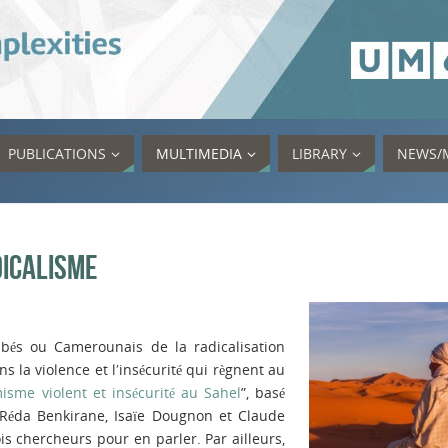
PUBLICATIONS
MULTIMEDIA
LIBRARY
NEWS/
dicalisme
abés ou Camerounais de la radicalisation
ns la violence et lʹinsécurité qui règnent au
misme violent et insécurité au Sahel
”, basé
r Réda Benkirane, Isaïe Dougnon et Claude
s chercheurs pour en parler. Par ailleurs,