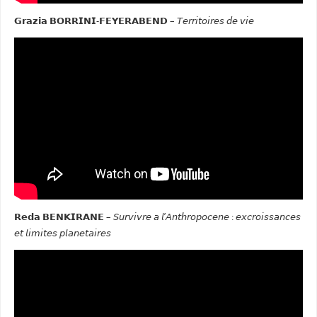
𝗚𝗿𝗮𝘇𝗶𝗮 𝗕𝗢𝗥𝗥𝗜𝗡𝗜-𝗙𝗘𝗬𝗘𝗥𝗔𝗕𝗘𝗡𝗗 – 𝘛𝘦𝘳𝘳𝘪𝘵𝘰𝘪𝘳𝘦𝘴 𝘥𝘦 𝘷𝘪𝘦
𝗥𝗲𝗱𝗮 𝗕𝗘𝗡𝗞𝗜𝗥𝗔𝗡𝗘 – 𝘚𝘶𝘳𝘷𝘪𝘷𝘳𝘦 𝘢 𝘭’𝘈𝘯𝘵𝘩𝘳𝘰𝘱𝘰𝘤𝘦𝘯𝘦 : 𝘦𝘹𝘤𝘳𝘰𝘪𝘴𝘴𝘢𝘯𝘤𝘦𝘴
𝘦𝘵 𝘭𝘪𝘮𝘪𝘵𝘦𝘴 𝘱𝘭𝘢𝘯𝘦𝘵𝘢𝘪𝘳𝘦𝘴