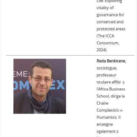
Life. Exploring
vitality of
governance for
conserved and
protected areas
(The ICCA
Consortium,
2024).
Reda Benkirane
,
sociologue,
professeur
titulaire affilié à
l’Africa Business
School, dirige la
Chaire
Complexités ∞
Humanités. Il
enseigne
également à