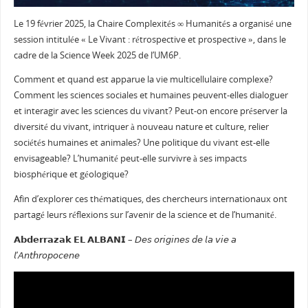
Le 19 février 2025, la Chaire Complexités ∞ Humanités a organisé une
session intitulée « Le Vivant : rétrospective et prospective », dans le
cadre de la Science Week 2025 de l’UM6P.
Comment et quand est apparue la vie multicellulaire complexe?
Comment les sciences sociales et humaines peuvent-elles dialoguer
et interagir avec les sciences du vivant? Peut-on encore préserver la
diversité du vivant, intriquer à nouveau nature et culture, relier
sociétés humaines et animales? Une politique du vivant est-elle
envisageable? L’humanité peut-elle survivre à ses impacts
biosphérique et géologique?
Afin d’explorer ces thématiques, des chercheurs internationaux ont
partagé leurs réflexions sur l’avenir de la science et de l’humanité.
𝗔𝗯𝗱𝗲𝗿𝗿𝗮𝘇𝗮𝗸 𝗘𝗟 𝗔𝗟𝗕𝗔𝗡𝗜 – 𝘋𝘦𝘴 𝘰𝘳𝘪𝘨𝘪𝘯𝘦𝘴 𝘥𝘦 𝘭𝘢 𝘷𝘪𝘦 𝘢
𝘭’𝘈𝘯𝘵𝘩𝘳𝘰𝘱𝘰𝘤𝘦𝘯𝘦