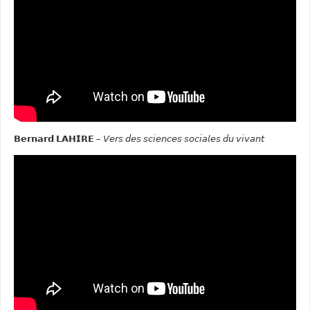
𝗕𝗲𝗿𝗻𝗮𝗿𝗱 𝗟𝗔𝗛𝗜𝗥𝗘 – 𝘝𝘦𝘳𝘴 𝘥𝘦𝘴 𝘴𝘤𝘪𝘦𝘯𝘤𝘦𝘴 𝘴𝘰𝘤𝘪𝘢𝘭𝘦𝘴 𝘥𝘶 𝘷𝘪𝘷𝘢𝘯𝘵