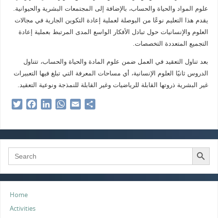
علوم المواد والحياة والحساب، بالإضافة إلى المجتمعات البشرية والحيوانية.
يقدم هذا التعليم نوعًا من البوصلة لعملية إعادة التكوين الجارية في مجالات
العلوم والإنسانيات حول تبادل الأفكار الواسع المدى المرتبط بعملية إعادة
التجميع المتعددة التخصصات.
بعد تناول التعقيد في العمل ضمن علوم المادة والحياة والحساب، تتناول
الدروس ثانيًا العلوم الإنسانية، أي مساحات المعرفة التي تبلغ فيها التعبيرات
غير البشرية ذروتها القابلة للرياضيات وغير القابلة للنمذجة ونوعية التعقيد.
T
F
L
W
E
S
w
a
i
h
m
h
i
c
n
a
a
a
t
e
k
t
i
r
t
b
e
s
l
e
Search Button
Search
for:
e
o
d
A
r
o
I
p
k
n
p
Home
Activities