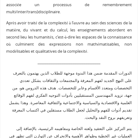
associée un processus de remembrement
multi/inter/trans)disciplinaire.
Après avoir traité de la complexité à l’œuvre au sein des sciences de la
matière, du vivant et du calcul, les enseignements abordent en
second lieu les humanités, c’est-à-dire les espaces de la connaissance
où culminent des expressions non mathématisables, non
modélisables et qualitatives de la complexité.
__________________________________
الدورات المقدمة ضمن هذا الندوة موجهة للطلاب الذين يهتمون بالتعرف
على النهج الجديد لفهم المعرفة والمجتمعات والثقافات بشكل تعددي
التخصصات ومتعدد الأقسام وعابر للتخصصات. هدف هذه الدروس هو، من
جهة، تزويد المهندسين المستقبليين بأدوات التوجيه الفكري لفهم الوقائع
العلمية والاقتصادية والسياسية والاجتماعية والثقافية المعاصرة. وهذا يشمل
تقديم أدوات للفهم والتحليل لجعل الطلاب مستقلين في اكتساب المعرفة
وتعريفهم بروح النقد والبحث.
يتم التركيز على التعقيد ولغته الخاصة ومفاهيمه الرئيسية، بالإضافة إلى
العمليات غير الخطية وظواهر الأهمية والانحراف عن التوازن التي تظهر في