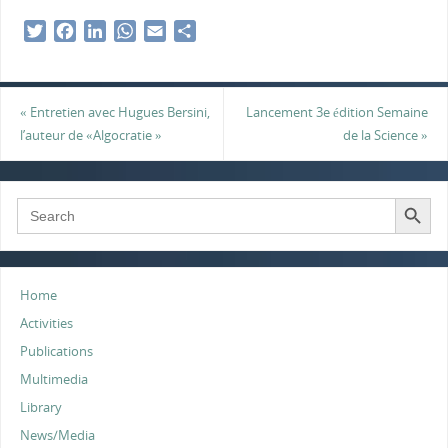
T
F
L
W
E
S
w
a
i
h
m
h
i
c
n
a
a
a
t
e
k
t
i
r
«
Entretien avec Hugues Bersini,
Lancement 3e édition Semaine
t
b
e
s
l
e
l’auteur de «Algocratie »
de la Science
»
e
o
d
A
r
o
I
p
k
n
p
Search Button
Search
for:
Home
Activities
Publications
Multimedia
Library
News/Media