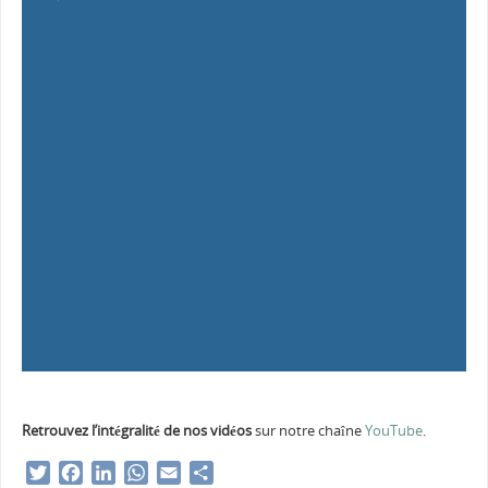
Retrouvez l’intégralité de nos vidéos
sur notre chaîne
YouTube
.
T
F
L
W
E
S