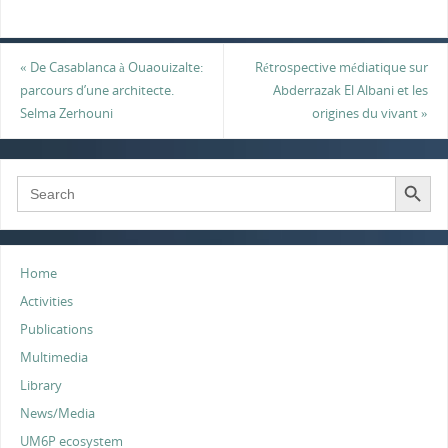
w
a
i
h
m
h
i
c
n
a
a
a
t
e
k
t
i
r
«
De Casablanca à Ouaouizalte:
Rétrospective médiatique sur
t
b
e
s
l
e
parcours d’une architecte.
Abderrazak El Albani et les
e
o
d
A
Selma Zerhouni
origines du vivant
»
r
o
I
p
k
n
p
Search Button
Search
for:
Home
Activities
Publications
Multimedia
Library
News/Media
UM6P ecosystem