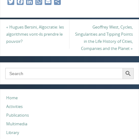
T
F
L
W
E
S
w
a
i
h
m
h
i
c
n
a
a
a
t
e
k
t
i
r
«
Hugues Bersini, Algocratie: les
Geoffrey West, Cycles,
t
b
e
s
l
e
algorithmes vont-ils prendre le
Singularities and Tipping Points
e
o
d
A
pouvoir?
in the Life History of Cities,
r
o
I
p
Companies and the Planet
»
k
n
p
Search Button
Search
for:
Home
Activities
Publications
Multimedia
Library